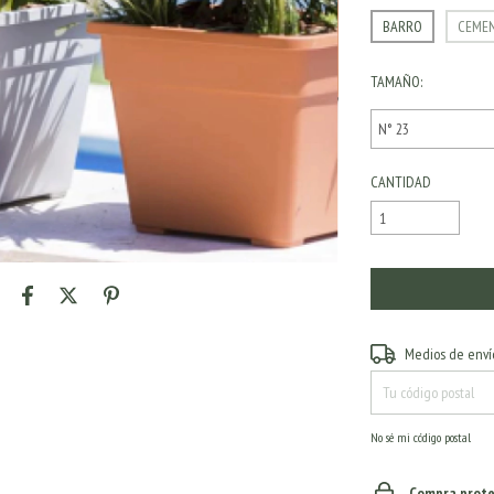
BARRO
CEME
TAMAÑO:
CANTIDAD
Entregas para el CP:
Medios de enví
No sé mi código postal
Compra prote